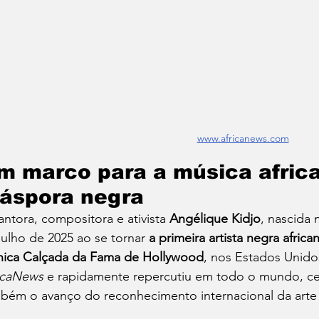
www.africanews.com
m marco para a música africa
iáspora negra
antora, compositora e ativista 
Angélique Kidjo
, nascida 
julho de 2025 ao se tornar 
a primeira artista negra afric
nica Calçada da Fama de Hollywood
, nos Estados Unidos
icaNews
 e rapidamente repercutiu em todo o mundo, cel
bém o avanço do reconhecimento internacional da arte 