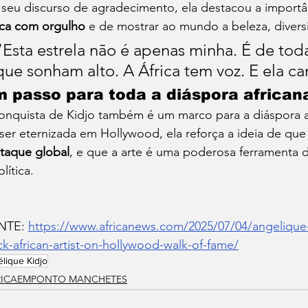
seu discurso de agradecimento, ela destacou a importâ
ica com orgulho
 e de mostrar ao mundo a beleza, divers
“Esta estrela não é apenas minha. É de toda
que sonham alto. A África tem voz. E ela ca
 passo para toda a diáspora african
onquista de Kidjo também é um marco para a diáspora a
ser eternizada em Hollywood, ela reforça a ideia de que
taque global
, e que a arte é uma poderosa ferramenta de
lítica.
NTE: 
https://www.africanews.com/2025/07/04/angelique-k
ck-african-artist-on-hollywood-walk-of-fame/
lique Kidjo
RICAEMPONTO MANCHETES