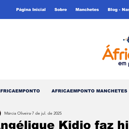
Página Inicial
Sobre
Manchetes
Blog - Na
AFRICAEMPONTO
AFRICAEMPONTO MANCHETES
Márcia Oliveira
7 de jul. de 2025
 do Tempo - (Blog)
Nas linhas do Tempo (Blog - In
ngélique Kidjo faz h