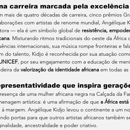
a carreira marcada pela excelência 
 mais de quatro décadas de carreira, cinco prêmios Gr
aborações com artistas de renome mundial, Angélique K
tora — ela é um símbolo global de 
resistência, empode
icana
. Misturando ritmos tradicionais do oeste da África c
luências internacionais, sua música rompe fronteiras e fa
m do talento, Kidjo é reconhecida por sua atuação com
 UNICEF
, por seu engajamento com a educação de menina
deira da 
valorização da identidade africana
 em todas as
presentatividade que inspira geraçõ
resença de uma mulher africana negra na Calçada da F
enagem artística: é uma afirmação de que 
a África está
 à margem. Angélique Kidjo levou o continente a um nov
indo portas para que outros artistas africanos também 
ginalidade, ancestralidade e poder criativo.