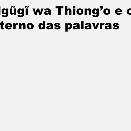
gũgĩ wa Thiong’o e 
terno das palavras