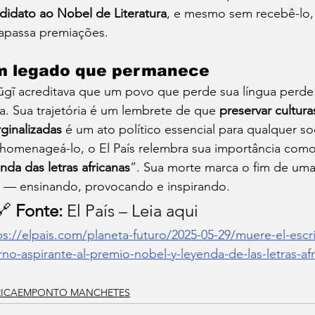
didato ao Nobel de Literatura
, e mesmo sem recebê-lo, 
rapassa premiações.
 legado que permanece
gĩ acreditava que um povo que perde sua língua perd
a. Sua trajetória é um lembrete de que 
preservar culturas
ginalizadas
 é um ato político essencial para qualquer so
homenageá-lo, o El País relembra sua importância com
enda das letras africanas
”. Sua morte marca o fim de um
a — ensinando, provocando e inspirando.
🔗 
Fonte:
 El País – Leia aqui
ps://elpais.com/planeta-futuro/2025-05-29/muere-el-esc
rno-aspirante-al-premio-nobel-y-leyenda-de-las-letras-af
RICAEMPONTO MANCHETES