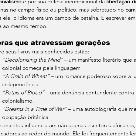
onialismo
 e por sua defesa incondicional da 
libertação d
nas no campo físico ou político, mas sobretudo no 
cam
a ele, o idioma era um campo de batalha. E escrever em 
a ao mesmo tempo.
ras que atravessam gerações
re seus livros mais conhecidos estão:
“Decolonising the Mind”
 – um manifesto literário qu
colonial começa pela linguagem.
“A Grain of Wheat”
 – um romance poderoso sobre a lu
independência.
“Petals of Blood”
 – uma denúncia contundente contra 
colonialismo.
“Dreams in a Time of War”
 – uma autobiografia que mer
ocupação britânica.
s escritos influenciaram não apenas escritores africanos,
cadores ao redor do mundo. Ele foi frequentemente l