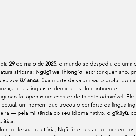
dia 
29 de maio de 2025
, o mundo se despediu de uma d
ratura africana: 
Ngũgĩ wa Thiong’o
, escritor queniano, pr
eceu aos 
87 anos
. Sua morte deixa um vazio profundo na c
orização das línguas e identidades do continente.
gĩ não foi apenas um escritor de talento admirável. Ele 
electual, um homem que trocou o conforto da língua i
reira — pela militância do seu idioma nativo, o 
gĩkũyũ
, c
lítica.
longo de sua trajetória, Ngũgĩ se destacou por seu pos