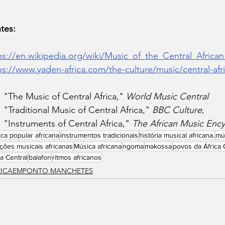
tes:
ps://en.wikipedia.org/wiki/Music_of_the_Central_Africa
ps://www.yaden-africa.com/the-culture/music/central-afr
"The Music of Central Africa," 
World Music Central
"Traditional Music of Central Africa," 
BBC Culture
,
"Instruments of Central Africa," 
The African Music Enc
ca popular africana
instrumentos tradicionais
história musical africana.
mús
ições musicais africanas
Música africana
ngoma
makossa
povos da África 
ca Central
balafon
ritmos africanos
RICAEMPONTO MANCHETES