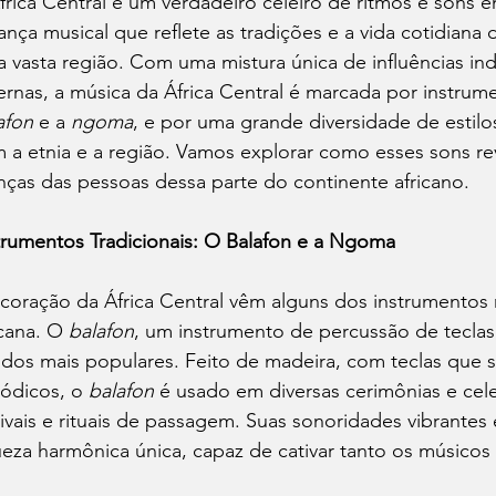
frica Central é um verdadeiro celeiro de ritmos e sons 
ança musical que reflete as tradições e a vida cotidian
a vasta região. Com uma mistura única de influências in
ernas, a música da África Central é marcada por instrum
afon
 e a 
ngoma
, e por uma grande diversidade de estilo
 a etnia e a região. Vamos explorar como esses sons rev
nças das pessoas dessa parte do continente africano.
trumentos Tradicionais: O Balafon e a Ngoma
coração da África Central vêm alguns dos instrumentos
icana. O 
balafon
, um instrumento de percussão de teclas
dos mais populares. Feito de madeira, com teclas que s
ódicos, o 
balafon
 é usado em diversas cerimônias e ce
tivais e rituais de passagem. Suas sonoridades vibrante
ueza harmônica única, capaz de cativar tanto os músicos