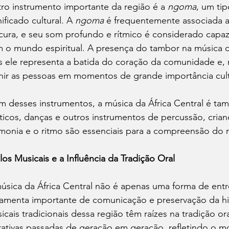
ro instrumento importante da região é a 
ngoma
, um ti
nificado cultural. A 
ngoma
 é frequentemente associada a 
cura, e seu som profundo e rítmico é considerado capa
 o mundo espiritual. A presença do tambor na música ce
s ele representa a batida do coração da comunidade e, 
nir as pessoas em momentos de grande importância cultu
m desses instrumentos, a música da África Central é 
ticos, danças e outros instrumentos de percussão, cria
monia e o ritmo são essenciais para a compreensão do
ilos Musicais e a Influência da Tradição Oral
úsica da África Central não é apenas uma forma de en
ramenta importante de comunicação e preservação da hist
icais tradicionais dessa região têm raízes na tradição or
rativas passadas de geração em geração, refletindo o mo