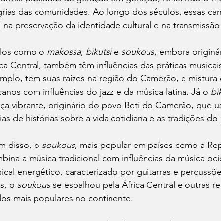
grias das comunidades. Ao longo dos séculos, essas 
al na preservação da identidade cultural e na transmissã
ilos como o 
makossa
, 
bikutsi
 e 
soukous
, embora originá
ica Central, também têm influências das práticas musicais
mplo, tem suas raízes na região do Camerão, e mistura e
icanos com influências do jazz e da música latina. Já o 
bi
ça vibrante, originário do povo Beti do Camerão, que u
ias de histórias sobre a vida cotidiana e as tradições do
m disso, o 
soukous
, mais popular em países como a Re
bina a música tradicional com influências da música oci
ical energético, caracterizado por guitarras e percussõ
s, o 
soukous
 se espalhou pela África Central e outras 
ilos mais populares no continente.