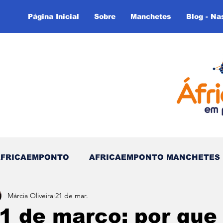
Página Inicial
Sobre
Manchetes
Blog - Na
AFRICAEMPONTO
AFRICAEMPONTO MANCHETES
Márcia Oliveira
21 de mar.
 do Tempo - (Blog)
Nas linhas do Tempo (Blog - In
1 de março: por que