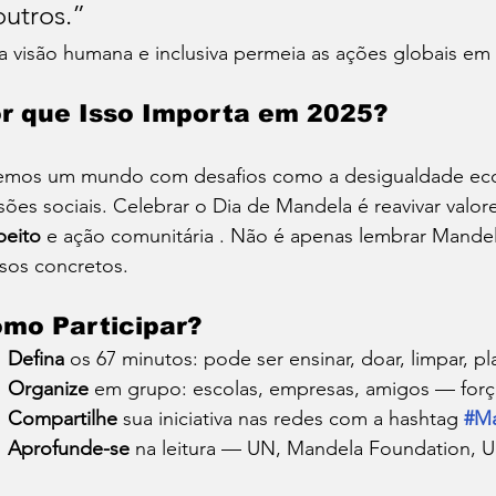
outros.”
a visão humana e inclusiva permeia as ações globais e
r que Isso Importa em 2025?
emos um mundo com desafios como a desigualdade econô
sões sociais. Celebrar o Dia de Mandela é reavivar valore
peito
 e ação comunitária . Não é apenas lembrar Mandel
sos concretos.
mo Participar?
Defina
 os 67 minutos: pode ser ensinar, doar, limpar, pla
Organize
 em grupo: escolas, empresas, amigos — força
Compartilhe
 sua iniciativa nas redes com a hashtag 
#Ma
Aprofunde-se
 na leitura — UN, Mandela Foundation,