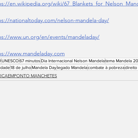
ps://en.wikipedia.org/wiki/67_Blankets_for_Nelson_Man
ps://nationaltoday.com/nelson-mandela-day/
ps://www.un.org/en/events/mandeladay/
ps://www.mandeladay.com
U
UNESCO
67 minutos
Dia Internacional Nelson Mandela
tema Mandela 2
ldade
18 de julho
Mandela Day
legado Mandela
combate à pobreza
direit
RICAEMPONTO MANCHETES