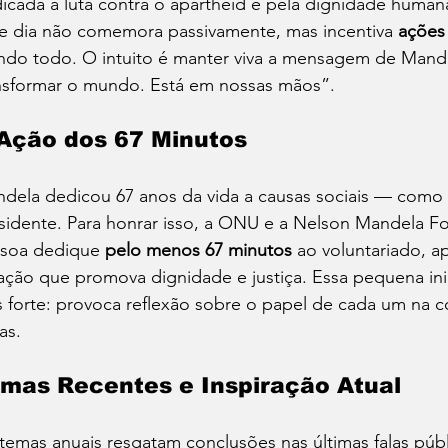
icada à luta contra o apartheid e pela dignidade humana
e dia não comemora passivamente, mas incentiva 
ações
do todo. O intuito é manter viva a mensagem de Mand
nsformar o mundo. Está em nossas mãos”.
Ação dos 67 Minutos
dela dedicou 67 anos da vida a causas sociais — como 
sidente. Para honrar isso, a ONU e a Nelson Mandela 
soa dedique 
pelo menos 67 minutos
 ao voluntariado, a
ação que promova dignidade e justiça. Essa pequena inic
 forte: provoca reflexão sobre o papel de cada um na 
as.
mas Recentes e Inspiração Atual
temas anuais resgatam conclusões nas últimas falas púb