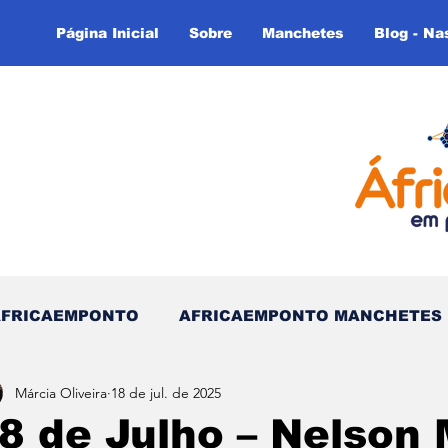
Página Inicial
Sobre
Manchetes
Blog - Na
AFRICAEMPONTO
AFRICAEMPONTO MANCHETES
Márcia Oliveira
18 de jul. de 2025
 do Tempo - (Blog)
Nas linhas do Tempo (Blog - In
8 de Julho – Nelson