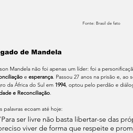
Fonte: Brasil de fato
gado de Mandela
son Mandela não foi apenas um líder: foi a personificaç
onciliação
 e 
esperança
. Passou 27 anos na prisão e, ao s
ro da África do Sul em 
1994
, optou pelo perdão e diál
dade e Reconciliação
.
s palavras ecoam até hoje:
“Para ser livre não basta libertar-se das pró
preciso viver de forma que respeite e prom