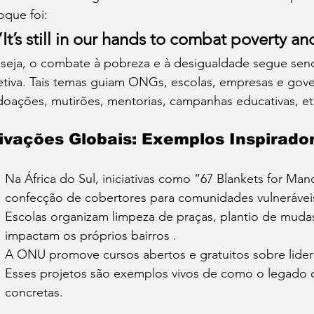
oque foi:
“It’s still in our hands to combat poverty an
seja, o combate à pobreza e à desigualdade segue sen
etiva. Tais temas guiam ONGs, escolas, empresas e gov
oações, mutirões, mentorias, campanhas educativas, et
ivações Globais: Exemplos Inspirado
Na África do Sul, iniciativas como “67 Blankets for Man
confecção de cobertores para comunidades vulnerávei
Escolas organizam limpeza de praças, plantio de mudas
impactam os próprios bairros .
A ONU promove cursos abertos e gratuitos sobre lide
Esses projetos são exemplos vivos de como o legado 
concretas.