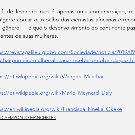
1 de fevereiro não é apenas uma comemoração, mas 
ulgar e apoiar o trabalho das cientistas africanas é re
 gênero — e que o desenvolvimento do continente pass
entes de suas mulheres.
ps://revistagalileu.globo.com/Sociedade/noticia/2019/0
thai-primeira-mulher-africana-receber-o-nobel-da-paz.h
ps://pt.wikipedia.org/wiki/Wangari_Maathai
ps://pt.wikipedia.org/wiki/Marie_Maynard_Daly
ps://en.wikipedia.org/wiki/Francisca_Nneka_Okeke
RICAEMPONTO MANCHETES