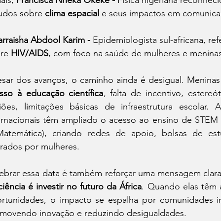
ais, 
Francisca Nneka Okeke - 
Física nigeriana reconhec
udos sobre 
clima espacial
 e seus impactos em comunica
rraisha Abdool Karim - 
Epidemiologista sul-africana, re
re 
HIV/AIDS
, com foco na saúde de mulheres e meninas
sar dos avanços, o caminho ainda é desigual. Meninas 
sso à educação científica
, falta de incentivo, estere
iões, limitações básicas de infraestrutura escolar. Ai
ernacionais têm ampliado o acesso ao ensino de STEM (
atemática), criando redes de apoio, bolsas de es
erados por mulheres.
ebrar essa data é também reforçar uma mensagem clara
ciência é investir no futuro da África
. Quando elas têm 
rtunidades, o impacto se espalha por comunidades int
movendo inovação e reduzindo desigualdades.