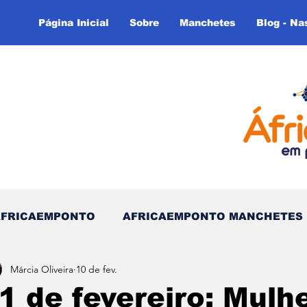
Página Inicial
Sobre
Manchetes
Blog - Na
AFRICAEMPONTO
AFRICAEMPONTO MANCHETES
Márcia Oliveira
10 de fev.
 do Tempo - (Blog)
Nas linhas do Tempo (Blog - In
1 de fevereiro: Mulh