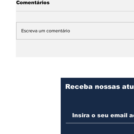
Comentários
Escreva um comentário
Dia Internacional da
Da A
Dança: expressão,
mund
identidade e resistência
prem
no continente africano
infa
Receba nossas atu