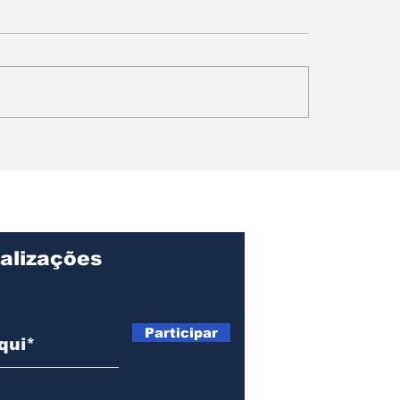
ngola para o
Papa Leão XIV 
o: Ondjaki é
Angola: fé,
iado na literatura
reconciliação e 
ntojuvenil
chamado à cons
da paz social.
alizações
Página I
Sobre
Participar
Manche