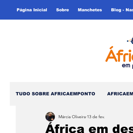
Página Inicial
Sobre
Manchetes
Blog - Na
TUDO SOBRE AFRICAEMPONTO
AFRICAE
Márcia Oliveira
13 de fev.
Nas Linhas do Tempo - (Blog)
Nas linh
África em de