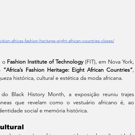
ition-africas-fashion-heritage-eight-african-countries-closes/
 o 
Fashion Institute of Technology
 (FIT), em Nova York, 
o 
“Africa’s Fashion Heritage: Eight African Countries”
, 
ueza histórica, cultural e estética da moda africana.
do Black History Month, a exposição reuniu trajes 
âneas que revelam como o vestuário africano é, ao 
entidade social e memória histórica.
ltural