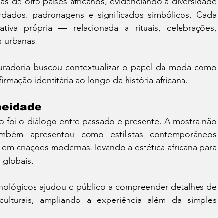
s de oito países africanos, evidenciando a diversidade 
ordados, padronagens e significados simbólicos. Cada 
tiva própria — relacionada a rituais, celebrações, 
s urbanas.
uradoria buscou contextualizar o papel da moda como 
firmação identitária ao longo da história africana.
neidade
 foi o diálogo entre passado e presente. A mostra não 
também apresentou como estilistas contemporâneos 
 em criações modernas, levando a estética africana para 
 globais.
ecnológicos ajudou o público a compreender detalhes de 
 culturais, ampliando a experiência além da simples 